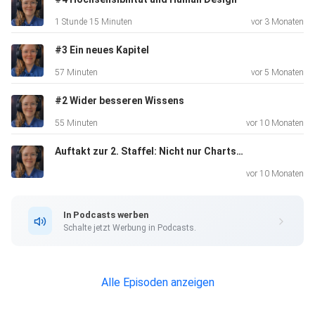
www.busymind.org/blog
1 Stunde 15 Minuten
vor 3 Monaten
#3 Ein neues Kapitel
Und wer mit mir zusammenarbeiten möchte, kann dies
57 Minuten
vor 5 Monaten
natürlich auch
gerne tun: www.busymind.org/angebot (oder schreibt mich
#2 Wider besseren Wissens
einfach
55 Minuten
vor 10 Monaten
persönlich an unter info@busymind.org)
Auftakt zur 2. Staffel: Nicht nur Charts: Warum Human Design jetzt größer wird
vor 10 Monaten
Mein Insta Profil: https://www.instagram.com/a.busy.mind/
In Podcasts werben
Schalte jetzt Werbung in Podcasts.
Alle Episoden anzeigen