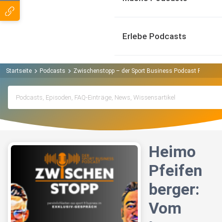
Erlebe Podcasts
Startseite
Podcasts
Zwischenstopp – der Sport Business Podcast Podcast
Heimo
Pfeifen
berger:
Vom