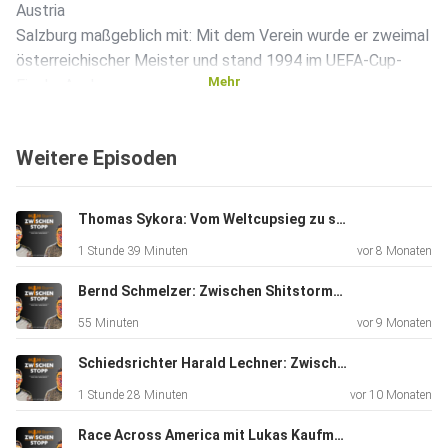
Austria
Salzburg maßgeblich mit: Mit dem Verein wurde er zweimal
österreichischer Meister und stand 1994 im UEFA-Cup-
Mehr
Finale. Auch
im Nationalteam war der Fanliebling über Jahre hinweg eine
verlässliche Größe und nahm an zwei Weltmeisterschaften
Weitere Episoden
teil.
Thomas Sykora: Vom Weltcupsieg zu schweren Rückschlägen & dem Mut wieder aufzustehen | #27
Nach seiner aktiven Karriere übernahm der dreifache
1 Stunde 39 Minuten
vor 8 Monaten
Familienvater
Verantwortung auf der Trainerbank – unter anderem in der
Bernd Schmelzer: Zwischen Shitstorms, Käsebrot & Kultkommentar | #26
Bundesliga, aber auch im Nachwuchs- und Amateurbereich.
55 Minuten
vor 9 Monaten
Schiedsrichter Harald Lechner: Zwischen Druck, Entscheidungen & der dritten Halbzeit | #25
Im Zwischenstopp spricht Pfeifenberger über die
1 Stunde 28 Minuten
vor 10 Monaten
glorreichen Jahre
bei Austria Salzburg, prägende Wegbegleiter wie Heribert
Race Across America mit Lukas Kaufmann: 5.000 Kilometer Schmerz, Schlafentzug & Selbstfindung | #24