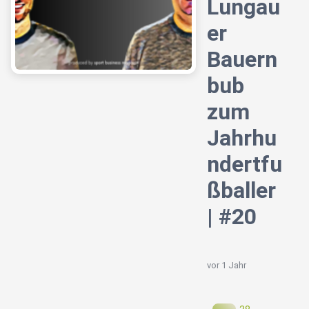
Lungau
er
Bauern
bub
zum
Jahrhu
ndertfu
ßballer
| #20
vor 1 Jahr