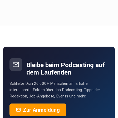
(00:08:36) Torschützenkönig, Fußballer des Jahres und
UEFA-Cup-Finale 1994
(00:11:43) Die Red-Bull-Übernahme von Austria Salzburg
(00:18:11) Trainerstationen: Grödig, Wiener Neustadt und
WAC
Bleibe beim Podcasting auf
dem Laufenden
(00:21:15) Chaos in Litauen: Pfeifenbergers kuriose
Schließe Dich 26.000+ Menschen an. Erhalte
Auslandsstation
interessante Fakten über das Podcasting, Tipps der
Redaktion, Job-Angebote, Events und mehr.
Zur Anmeldung
(00:25:08) Comeback-Gedanken bei Austria Salzburg und
Engagement