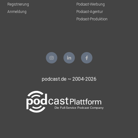
Registrierung
Podcast-Werbung
Anmeldung
Podcast-Agentur
Podcast-Produktion
Moderatoren: Alexander Friedl, Markus Sieger
Audioschnitt: Alexander Friedl, Lucas Egger
Wenn dir gefällt, was du hörst, abonniere uns auf Spotify,
Apple
podcast.de ~ 2004-2026
Podcasts, YouTube und überall, wo es Podcasts gibt.
Empfehle uns
gerne weiter, damit wir in Zukunft noch mehr Menschen mit
unserem
Format erreichen.
Folge unserem Zwischenstopp-Podcast auf ⁠⁠⁠⁠⁠⁠⁠Instagram⁠⁠⁠⁠⁠⁠⁠