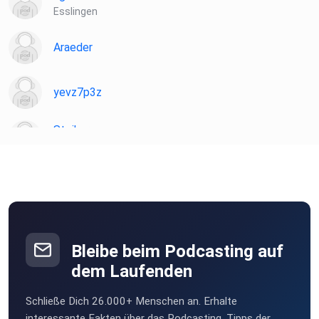
Esslingen
Araeder
yevz7p3z
Stoiker
Düsseldorf
Bleibe beim Podcasting auf
dem Laufenden
Schließe Dich 26.000+ Menschen an. Erhalte
interessante Fakten über das Podcasting, Tipps der