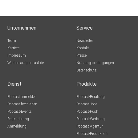
Unternehmen
Service
Team
Newsletter
Karriere
Kontakt
Impressum
Presse
Werben auf podcast.de
Nutzungsbedingungen
Datenschutz
Dienst
Produkte
Podcast anmelden
Podcast-Beratung
Podcast hochladen
Podcast-Jobs
Podcast-Events
Podcast-Push
Registrierung
Podcast-Werbung
Anmeldung
Podcast-Agentur
Podcast-Produktion