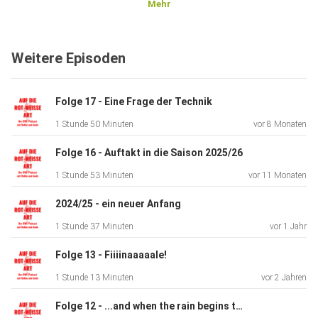
Mehr
Weitere Episoden
Dieser Podcast wird vermarktet von der Podcastbude.
www.podcastbu.de - Full-Service-Podcast-Agentur -
Konzeption,
Folge 17 - Eine Frage der Technik
Produktion, Vermarktung, Distribution und Hosting.
1 Stunde 50 Minuten
vor 8 Monaten
Du möchtest deinen Podcast auch kostenlos hosten und
Folge 16 - Auftakt in die Saison 2025/26
damit Geld
1 Stunde 53 Minuten
vor 11 Monaten
verdienen?
Dann schaue auf www.kostenlos-hosten.de und informiere
2024/25 - ein neuer Anfang
dich.
1 Stunde 37 Minuten
vor 1 Jahr
Dort erhältst du alle Informationen zu unseren kostenlosen
Podcast-Hosting-Angeboten. kostenlos-hosten.de ist ein
Folge 13 - Fiiiinaaaaale!
Produkt
1 Stunde 13 Minuten
vor 2 Jahren
der Podcastbude.
Folge 12 - ...and when the rain begins to fall