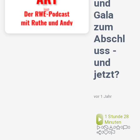
und
Gala
zum
Abschl
uss -
und
jetzt?
vor 1 Jahr
1 Stunde 28
Minuten
0
0
0
0
0
0