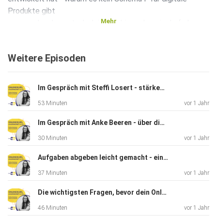
Produkte gibt
Mehr
- woran du erkennst, ob dein Freebie mehr sein darf als
„nur“ ein
PDF Wenn du gerade ein digitales Produkt planst – oder
Weitere Episoden
dein Freebie
überarbeiten willst –, dann nimm dir diese Folge unbedingt
mit auf
Im Gespräch mit Steffi Losert - stärkenbasiertes Marketing für mehr Leichtigkeit im Business - Folge 067
die Ohren. https://christianelach.de/checkliste/
53 Minuten
vor 1 Jahr
Im Gespräch mit Anke Beeren - über digitale Produkte, ZFU & Flexibilität im Online Business - Folge 066
30 Minuten
vor 1 Jahr
Aufgaben abgeben leicht gemacht - ein Interview mit Bettina Bergmann - Folge 065
37 Minuten
vor 1 Jahr
Die wichtigsten Fragen, bevor dein Online-Angebot technisch umgesetzt wird - mit Lisa Kosmalla
46 Minuten
vor 1 Jahr