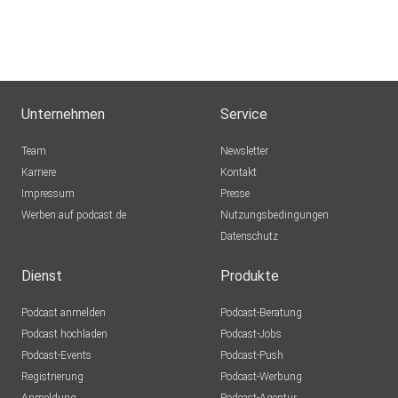
Unternehmen
Service
Team
Newsletter
Karriere
Kontakt
Impressum
Presse
Werben auf podcast.de
Nutzungsbedingungen
Datenschutz
Dienst
Produkte
Podcast anmelden
Podcast-Beratung
Podcast hochladen
Podcast-Jobs
Podcast-Events
Podcast-Push
Registrierung
Podcast-Werbung