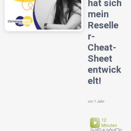
hat sich
mein
Reselle
r-
Cheat-
Sheet
entwick
elt!
vor 1 Jahr
12
Minuten
0
0
0
0