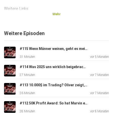
Weitere Links:
Mehr
⁠⁠YouTube Marcus Schulz⁠⁠
Weitere Episoden
⁠⁠YouTube Volume-Trader⁠⁠
#115 Wenn Männer weinen, geht es meist um Technik! (+Special Gast)
31 Minuten
vor 5 Monaten
⁠⁠Instagram⁠⁠
#114 Was 2025 uns wirklich beigebracht hat – und wie du 2026 sauber neu startest
27 Minuten
vor 7 Monaten
⁠⁠Website
#113 10.000$ im Trading? Oliver zeigt, wie’s geht!
26 Minuten
vor 7 Monaten
#112 50K Profit Award: So hat Marvin es geschafft
28 Minuten
vor 8 Monaten