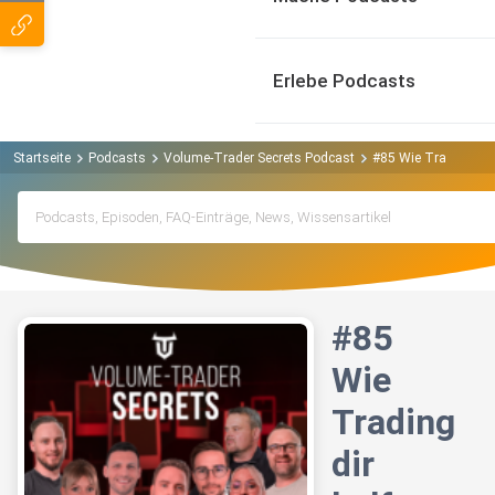
Erlebe Podcasts
Startseite
Podcasts
Volume-Trader Secrets Podcast
#85 Wie Trading dir 
#85
Wie
Trading
dir