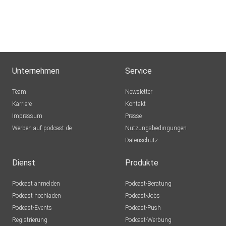
Unternehmen
Service
Team
Newsletter
Karriere
Kontakt
Impressum
Presse
Werben auf podcast.de
Nutzungsbedingungen
Datenschutz
Dienst
Produkte
Podcast anmelden
Podcast-Beratung
Podcast hochladen
Podcast-Jobs
Podcast-Events
Podcast-Push
Registrierung
Podcast-Werbung