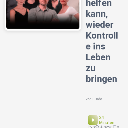
helfen
kann,
wieder
Kontroll
e ins
Leben
zu
bringen
vor 1 Jahr
24
Minuten
0
0
0
0