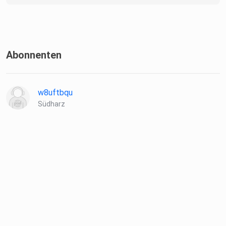
Abonnenten
w8uftbqu
Südharz