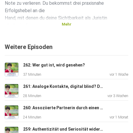
Note zu verlieren. Du bekommst drei praxisnahe
Erfolgshebel an die
Hand, mit denen du deine Sichtbarkeit als Juristin
Mehr
strategisch,
empathisch und glaubwürdig gestaltest – online wie offline.
Weitere Episoden
262: Wer gut ist, wird gesehen?
37 Minuten
vor 1 Woche
261: Analoge Kontakte, digital blind? Der blinde Fleck, der dein Netzwerk kleiner macht, als es sein müsste
28 Minuten
vor 3 Wochen
260: Assoziierte Partnerin durch einen strategischen Pitch: Dr. Anna Leo über das Speakerinnen-Training für Juristinnen
24 Minuten
vor 1 Monat
259: Authentizität und Seriosität widersprechen sich nicht: Sarah Emmes über Personal Branding mit LinkedIn