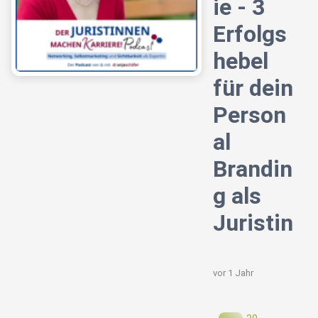
ie - 3
Erfolgs
hebel
für dein
Person
al
Brandin
g als
Juristin
vor 1 Jahr