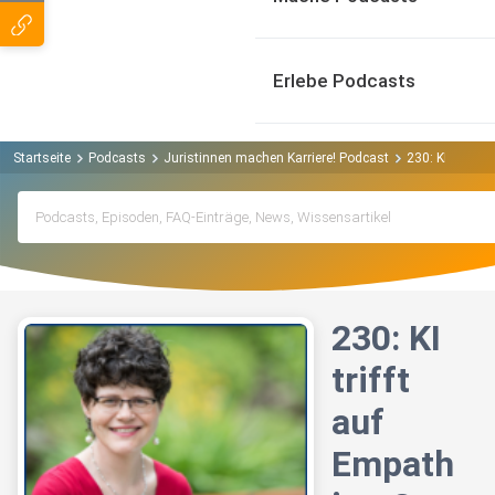
Erlebe Podcasts
Startseite
Podcasts
Juristinnen machen Karriere! Podcast
230: KI trifft 
230: KI
trifft
auf
Empath