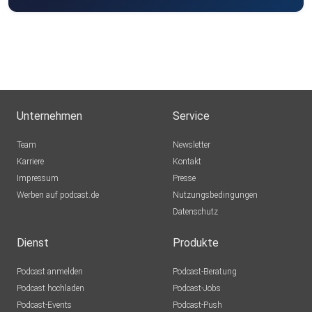
Unternehmen
Service
Team
Newsletter
Karriere
Kontakt
Impressum
Presse
Werben auf podcast.de
Nutzungsbedingungen
Datenschutz
Dienst
Produkte
Podcast anmelden
Podcast-Beratung
Podcast hochladen
Podcast-Jobs
Podcast-Events
Podcast-Push