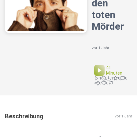
den
toten
Mörder
vor 1 Jahr
41
Minuten
1
1
0
0
0
0
Beschreibung
vor 1 Jahr