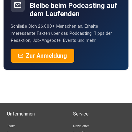
Bleibe beim Podcasting auf
dem Laufenden
epwtnmcs
Schließe Dich 26.000+ Menschen an. Erhalte
Daisylein
interessante Fakten über das Podcasting, Tipps der
Schweiz
Redaktion, Job-Angebote, Events und mehr.
Frelon1986
Zur Anmeldung
Delitzsch
0ipyhy23
gebrauchtes3
schubinski.nicole
Unternehmen
Service
Team
Newsletter