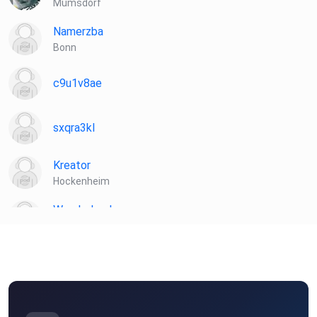
Mumsdorf
Namerzba
Bonn
c9u1v8ae
sxqra3kl
Kreator
Hockenheim
Wunderlorchen
Bismark
nlilugxt
danny08
H. an der W.