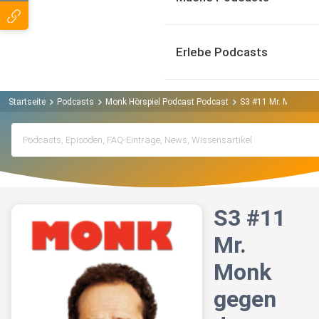
Erlebe Podcasts
Startseite
Podcasts
Monk Hörspiel Podcast Podcast
S3 #11 Mr. Monk geg
S3 #11
Mr.
Monk
gegen