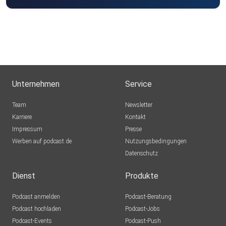
Unternehmen
Service
Team
Newsletter
Karriere
Kontakt
Impressum
Presse
Werben auf podcast.de
Nutzungsbedingungen
Datenschutz
Dienst
Produkte
Podcast anmelden
Podcast-Beratung
Podcast hochladen
Podcast-Jobs
Podcast-Events
Podcast-Push