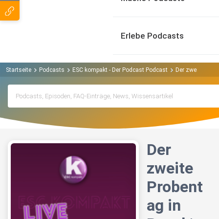
Erlebe Podcasts
Startseite
Podcasts
ESC kompakt - Der Podcast Podcast
Der zweite Prob
Der
zweite
Probent
ag in