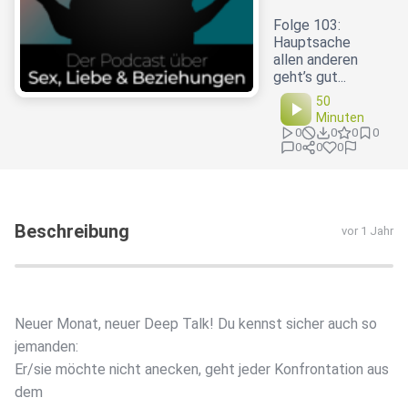
Folge 103:
Hauptsache
allen anderen
geht’s gut...
50
Minuten
0
0
0
0
0
0
0
Beschreibung
vor 1 Jahr
Neuer Monat, neuer Deep Talk! Du kennst sicher auch so
jemanden:
Er/sie möchte nicht anecken, geht jeder Konfrontation aus
dem