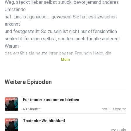
Weg, steckt lieber selbst zurück, bevor jemand anderes
Umstände
hat. Lina ist genauso ... gewesen! Sie hat es inzwischen
erkannt
und festgestellt: So zu sein ist nicht nur offensichtlich
schlecht für einen selbst, sondern auch für alle anderen!
Warum -
das erzählt sie heute ihrer besten Freundin Heidi, die
Mehr
natürlich
erstmal ganz schockiert ist. Nachdem die beiden aber mal
nach und
Weitere Episoden
nach viele vergangene Erlebnisse durchgegangen sind -
z.B.:
Lieber mit falschem Namen ansprechen lassen als
Für immer zusammen bleiben
verbessern müssen
49 Minuten
vor 11 Monaten
- ist alles viel klarer. Und einiges endlich zum ersten Mal
ausgesprochen. Na dann: Prost!
Toxische Weiblichkeit
vor 1 Jahr