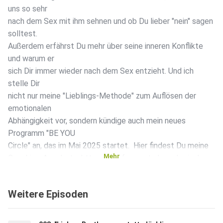
uns so sehr
nach dem Sex mit ihm sehnen und ob Du lieber "nein" sagen
solltest.
Außerdem erfährst Du mehr über seine inneren Konflikte
und warum er
sich Dir immer wieder nach dem Sex entzieht. Und ich
stelle Dir
nicht nur meine "Lieblings-Methode" zum Auflösen der
emotionalen
Abhängigkeit vor, sondern kündige auch mein neues
Programm "BE YOU
Circle" an, das im Mai 2025 startet. ️ Hier findest Du meine
Mehr
Coaching-Angebote: https://die-frauenstarkmacherin.de ️
Das ist der
Weg zu meiner kostenlosen Facebook-Gruppe:
Weitere Episoden
https://www.facebook.com/groups/stark.fuer.die.liebe ️
Folge mir
gerne auf Instagram: