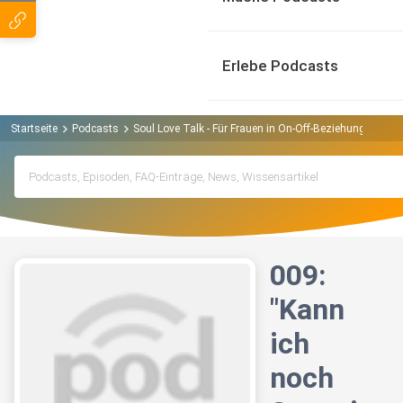
Erlebe Podcasts
Startseite
Podcasts
Soul Love Talk - Für Frauen in On-Off-Beziehungen und
009:
"Kann
ich
noch