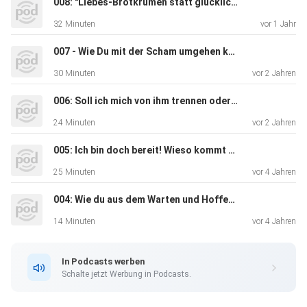
008: "Liebes-Brotkrumen statt glückliche Beziehung?"
https://www.instagram.com/die_frauenstarkmacherin
32 Minuten
vor 1 Jahr
007 - Wie Du mit der Scham umgehen kannst!
30 Minuten
vor 2 Jahren
006: Soll ich mich von ihm trennen oder nicht?
24 Minuten
vor 2 Jahren
005: Ich bin doch bereit! Wieso kommt er nicht?
25 Minuten
vor 4 Jahren
004: Wie du aus dem Warten und Hoffen aussteigst!
14 Minuten
vor 4 Jahren
In Podcasts werben
Schalte jetzt Werbung in Podcasts.