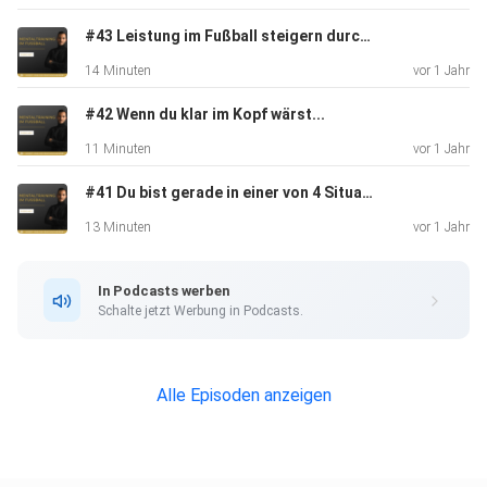
Amateurspieler:
⁠⁠⁠⁠⁠https://www.mentalestraining.de/⁠⁠⁠⁠⁠
#43 Leistung im Fußball steigern durch Hypnosen
14 Minuten
vor 1 Jahr
________________________
#42 Wenn du klar im Kopf wärst...
11 Minuten
vor 1 Jahr
#41 Du bist gerade in einer von 4 Situationen
Julius Duchscherer ist ehemaliger Fußballprofi und
ausgebildeter
13 Minuten
vor 1 Jahr
Mentalcoach. Er unterstützt Fußballprofis und Talente
dabei, ihre
In Podcasts werben
mentale Stärke aufzubauen, damit sie alles aus
Schalte jetzt Werbung in Podcasts.
sich und ihrer Karriere herausholen und ihre vollen
sportlichen & persönlichen Potentiale
ausschöpfen können. Julius ist die Unterstützung an, die
Alle Episoden anzeigen
er sich damals gewünscht hätte.