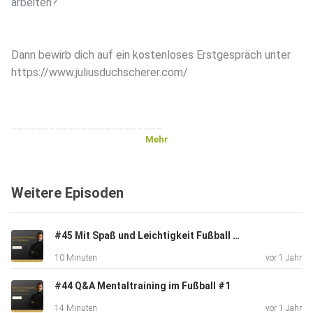
arbeiten?
Dann bewirb dich auf ein kostenloses Erstgespräch unter
⁠⁠⁠⁠⁠https://www.juliusduchscherer.com/⁠⁠⁠⁠⁠
________________________
Mehr
Folge Julius auf Instagram:
Weitere Episoden
⁠⁠⁠⁠⁠https://www.instagram.com/juliusduchscherer/⁠⁠⁠⁠⁠
#45 Mit Spaß und Leichtigkeit Fußball spielen
________________________
10 Minuten
vor 1 Jahr
#44 Q&A Mentaltraining im Fußball #1
Mentaltraining für Jugendfußballer und
14 Minuten
vor 1 Jahr