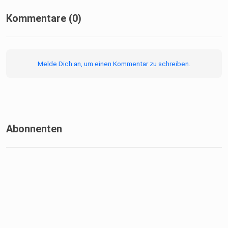
Kommentare (0)
Mehr Informationen
auf:⁠⁠⁠⁠⁠https://www.juliusduchscherer.com/⁠⁠⁠⁠⁠
Melde Dich an, um einen Kommentar zu schreiben.
Abonnenten