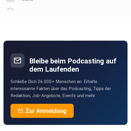
vssqyl37
ODB
frankfurt am main
MSWMGPodcast
Düsseldorf
Bleibe beim Podcasting auf
Eule2
dem Laufenden
Hannover
Schließe Dich 26.000+ Menschen an. Erhalte
Alex23
interessante Fakten über das Podcasting, Tipps der
Санкт
Redaktion, Job-Angebote, Events und mehr.
zcgcnm22
Zur Anmeldung
um0gtugk
McLean