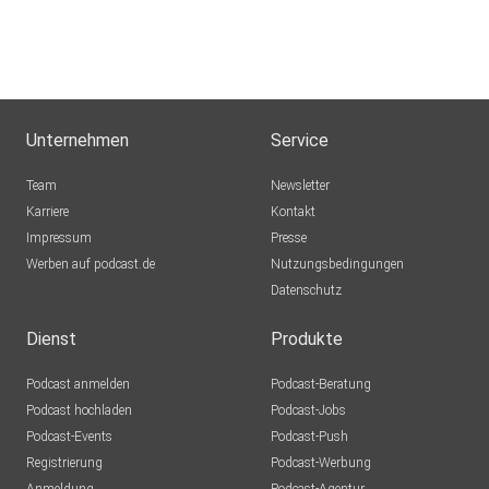
Headnear
plotzks
Muster
Unternehmen
Service
drjsz8se
Team
Newsletter
Glücksburg
Karriere
Kontakt
Impressum
Pixel13
Presse
Werben auf podcast.de
Langenau
Nutzungsbedingungen
Datenschutz
Soetwas9999
Hohen Sprenz
Dienst
Produkte
Podcast anmelden
Podcast-Beratung
BernhardK
Podcast hochladen
Podcast-Jobs
Podcast-Events
Podcast-Push
AnomalienAndi
Registrierung
Podcast-Werbung