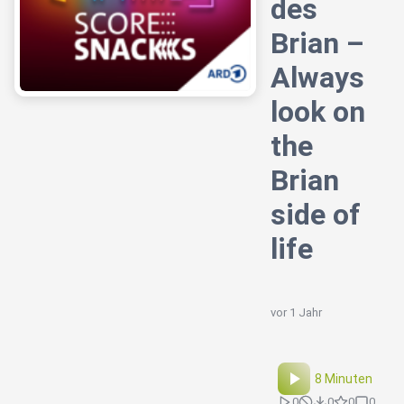
des
Brian –
Always
look on
the
Brian
side of
life
vor 1 Jahr
8 Minuten
0
0
0
0