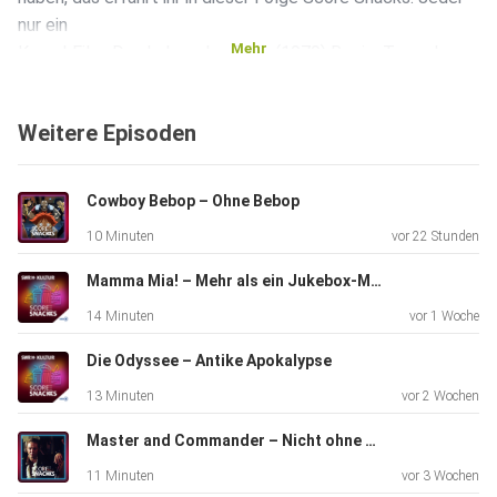
nur ein
Mehr
Kreuz! Film: Das Leben des Brian (1979) Regie: Terry Jones
Musik:
Eric Idle Produktion: Malte Hemmerich und Jakob Baumer
Weitere Episoden
Sprecherin:
Henriette Schreurs Redaktion: Chris Eckardt Assistenz:
Anika
Cowboy Bebop – Ohne Bebop
Kiechle
10 Minuten
vor 22 Stunden
Mamma Mia! – Mehr als ein Jukebox-Musical
14 Minuten
vor 1 Woche
Die Odyssee – Antike Apokalypse
13 Minuten
vor 2 Wochen
Master and Commander – Nicht ohne meine Geige
11 Minuten
vor 3 Wochen