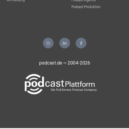
Anmeldung
Podcast-Agentur
AZeuner
Podcast-Produktion
Schmölln
Leseneule
Hamburg
claudia.g.bender
podcast.de ~ 2004-2026
Durator
Paulyne