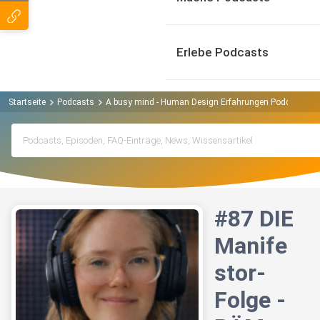
Erlebe Podcasts
Startseite
Podcasts
A busy mind - Human Design Erfahrungen Podcast
#
#87 DIE
Manife
stor-
Folge -