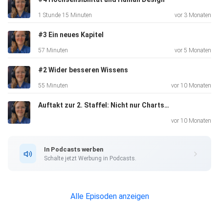
1 Stunde 15 Minuten
vor 3 Monaten
Ihr könnt mir schreiben unter info@busymind.org
#3 Ein neues Kapitel
57 Minuten
vor 5 Monaten
Und mit mir auch in meiner Praxis live vor Ort in Mölln
#2 Wider besseren Wissens
Termine
55 Minuten
vor 10 Monaten
ausmachen :-)
Auftakt zur 2. Staffel: Nicht nur Charts: Warum Human Design jetzt größer wird
vor 10 Monaten
In Podcasts werben
Schalte jetzt Werbung in Podcasts.
Alle Episoden anzeigen