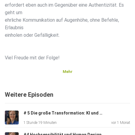
erfordert eben auch im Gegenüber eine Authentizität. Es
geht um
ehrliche Kommunikation auf Augenhöhe, ohne Befehle,
Erlaubnis
einholen oder Gefälligkeit.
Viel Freude mit der Folge!
Mehr
Weitere Episoden
Und falls ihr den Wunsch habt, mit mir
zusammenzuarbeiten, gerne
# 5 Die große Transformation: KI und Menschheit - ein Update
auch im Coaching, dann findet ihr auf meiner NEUEN
1 Stunde 19 Minuten
vor 1 Monat
Homepage alle
Informationen: www.busymind.org
#4 Hochsensibilität und Human Design