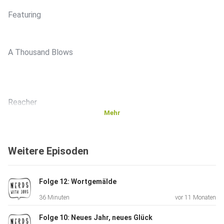
Featuring
A Thousand Blows
Reacher
Mehr
Weitere Episoden
Zero Day
Folge 12: Wortgemälde
36 Minuten
vor 11 Monaten
The Count of Monte Cristo
Folge 10: Neues Jahr, neues Glück