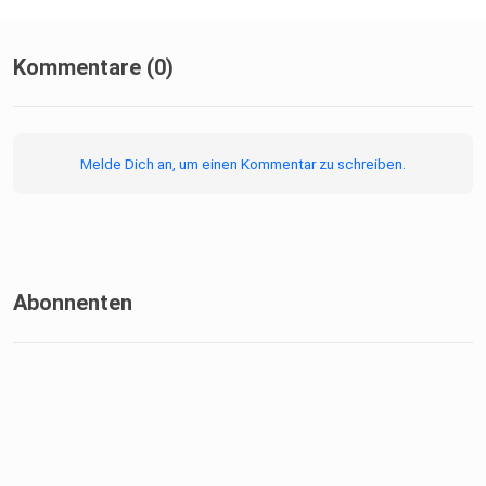
Willow
Kommentare (0)
Assassin’s Creed: Shadows
Melde Dich an, um einen Kommentar zu schreiben.
Bridgewater
Leipzig
Abonnenten
Auf Stürmischer See