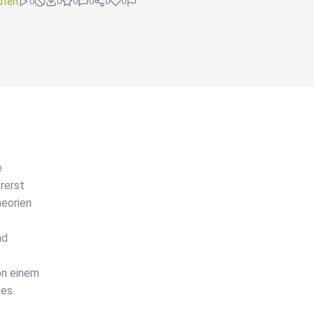
uten
0
0
0
0
0
0
e
orerst
heorien
nd
on einem
es.