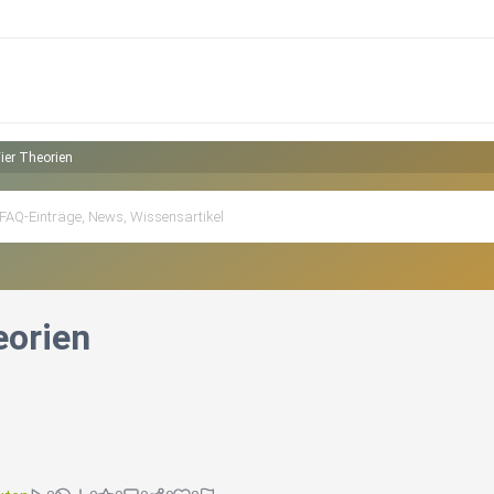
Vier Theorien
eorien