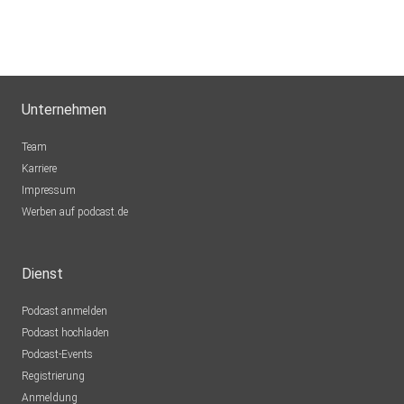
Unternehmen
Team
Karriere
Impressum
Werben auf podcast.de
Dienst
Podcast anmelden
Podcast hochladen
Podcast-Events
Registrierung
Anmeldung