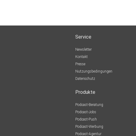
Service
Newsletter
Kontakt
Presse
Nutzungsbedingungen
Datenschutz
Produkte
Podcast-Beratung
Podcast-Jobs
Podcast-Push
Podcast-Werbung
Podcast-Agentur