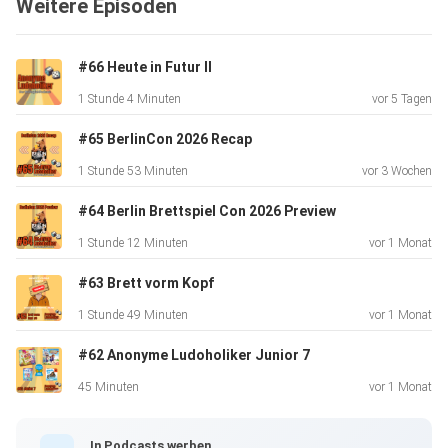
Weitere Episoden
#66 Heute in Futur II
Folgt uns auf Instagram ⁠⁠⁠⁠@anonymeludoholiker⁠⁠⁠⁠ für noch
1 Stunde 4 Minuten
vor 5 Tagen
mehr
Brettspiel-Inspiration und Updates.
#65 BerlinCon 2026 Recap
1 Stunde 53 Minuten
vor 3 Wochen
#64 Berlin Brettspiel Con 2026 Preview
1 Stunde 12 Minuten
vor 1 Monat
(00:27) Begrüßung
#63 Brett vorm Kopf
1 Stunde 49 Minuten
vor 1 Monat
#62 Anonyme Ludoholiker Junior 7
(03:34) Planet Unknown Add On + Supermoon
45 Minuten
vor 1 Monat
(12:07) Heat Nasser Asphalt + Dunkle Tunnel
In Podcasts werben