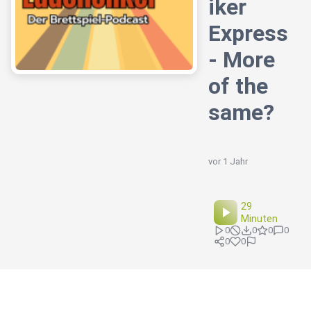
iker
Express
- More
of the
same?
vor 1 Jahr
29
Minuten
0
0
0
0
0
0