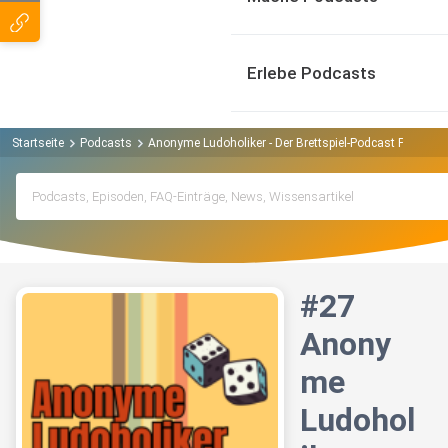
Erlebe Podcasts
Startseite
Podcasts
Anonyme Ludoholiker - Der Brettspiel-Podcast Podcast
#27
Anony
me
Ludohol