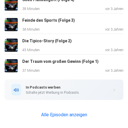
eingeliefert. 800.000 € verspielt, ganz viele Menschen
39 Minuten
vor 3 Jahren
geschädigt –
weil er süchtig wurde. Seine Geschichte hört ihr in unserer
Feinde des Sports (Folge 3)
fünften
36 Minuten
vor 3 Jahren
Folge. Wenn ihr selbst betroffen seid von Spielsucht oder
merkt,
Die Tipico-Story (Folge 2)
dass euer Verhalten beim Sportwetten problematisch ist,
45 Minuten
vor 3 Jahren
dann könnt
Der Traum vom großen Gewinn (Folge 1)
ihr euch Hilfe suchen. In jedem Bundesland gibt es eine
Landesstelle für Glücksspielsucht. Auf den jeweiligen
37 Minuten
vor 3 Jahren
Webseiten
findet ihr Hilfsangebote bei euch in der Nähe. Oder ihr ruft
In Podcasts werben
bei
Schalte jetzt Werbung in Podcasts.
der kostenlosen Telefonberatung von der Bundeszentrale
für
gesundheitliche Aufklärung unter der 0800 1 37 27 00
Alle Episoden anzeigen
an. Learn more about your ad choices. Visit
podcastchoices.com/adchoices