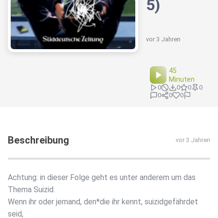
5)
vor 3 Jahren
45
Minuten
0
0
0
0
0
0
0
Beschreibung
vor 3 Jahren
Achtung: in dieser Folge geht es unter anderem um das
Thema Suizid.
Wenn ihr oder jemand, den*die ihr kennt, suizidgefährdet
seid,