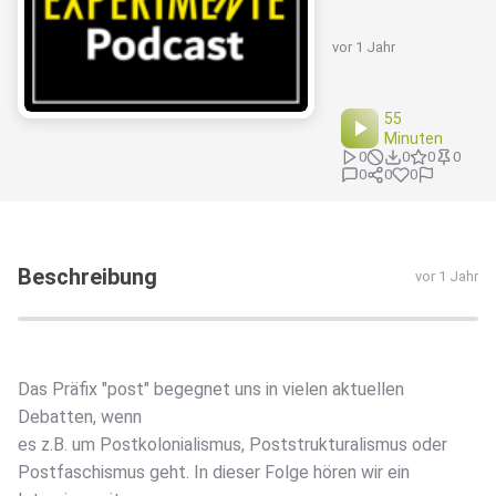
vor 1 Jahr
55
Minuten
0
0
0
0
0
0
0
Beschreibung
vor 1 Jahr
Das Präfix "post" begegnet uns in vielen aktuellen
Debatten, wenn
es z.B. um Postkolonialismus, Poststrukturalismus oder
Postfaschismus geht. In dieser Folge hören wir ein