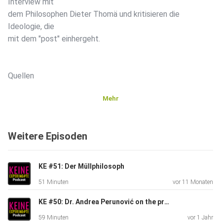
Interview mit
dem Philosophen Dieter Thomä und kritisieren die
Ideologie, die
mit dem "post" einhergeht.
Quellen
Mehr
deutschlandfunkkultur.de. „Philosophie der Vorsilbe ‚post‘:
Wann
Weitere Episoden
ist das Nachher vom Vorher was Eigenes?“
Deutschlandfunk Kultur,
9. März 2025,
KE #51: Der Müllphilosoph
https://www.deutschlandfunkkultur.de/philosophie-der-
51 Minuten
vor 11 Monaten
vorsilbe-post-wann-ist-das-nachher-vom-vorher-was-
eigenes-100.html.
KE #50: Dr. Andrea Perunović on the protests in Serbia
59 Minuten
vor 1 Jahr