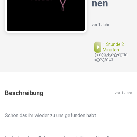
nen
vor 1 Jahr
1 Stunde 2
Minuten
0
0
0
0
0
0
Beschreibung
vor 1 Jahr
Schön das ihr wieder zu uns gefunden habt.