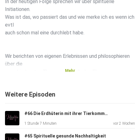
In der heutigen Folge sprechen wir über spirituelle
Initiationen.
Was ist das, wo passiert das und wie merke ich es wenn ich
evtl
auch schon mal eine durchlebt habe.
Wir berichten von eigenen Erlebnissen und philosophieren
über die
Mehr
verschiedensten Themen innerhalb des Themas.
Weitere Episoden
Wir wünschen euch ganz viel Spaß beim hören und hoffen
das wir
eure Gedanken in Schwung bringen.
#66 Die Erdhüterin mit ihrer Tierkommunikation mit Svenja Garbrecht
1 Stunde 7 Minuten
vor 2 Wochen
#65 Spirituelle gesunde Nachhaltigkeit