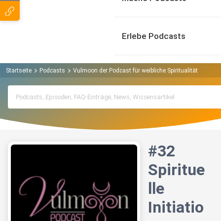
Erlebe Podcasts
Startseite
Podcasts
Vulmoon der Podcast für weibliche Spiritualität Podcas
#32
Spiritue
lle
Initiatio