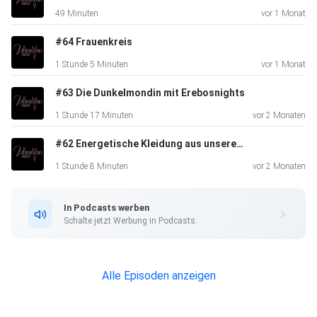
49 Minuten
vor 1 Monat
May & Svenja
#64 Frauenkreis
1 Stunde 5 Minuten
vor 1 Monat
Kennst du schon unseren Instagram-Kanal zum
#63 Die Dunkelmondin mit Erebosnights
Podcast?
1 Stunde 17 Minuten
vor 2 Monaten
#62 Energetische Kleidung aus unserer Sicht
⁠⁠⁠⁠⁠⁠⁠⁠⁠⁠⁠⁠⁠⁠⁠⁠⁠⁠⁠⁠⁠⁠https://www.instagram.com/feel_the_vulmoon/⁠⁠⁠⁠⁠⁠⁠⁠⁠⁠⁠⁠⁠⁠⁠⁠⁠⁠⁠⁠⁠⁠
1 Stunde 8 Minuten
vor 2 Monaten
In Podcasts werben
YouTube:
Schalte jetzt Werbung in Podcasts.
⁠⁠⁠⁠⁠⁠⁠⁠⁠⁠⁠⁠⁠⁠⁠⁠⁠⁠⁠⁠⁠⁠https://www.youtube.com/@FeeltheVulmoon⁠⁠⁠⁠⁠⁠⁠⁠⁠⁠⁠⁠⁠⁠⁠⁠⁠⁠⁠⁠⁠⁠
Alle Episoden anzeigen