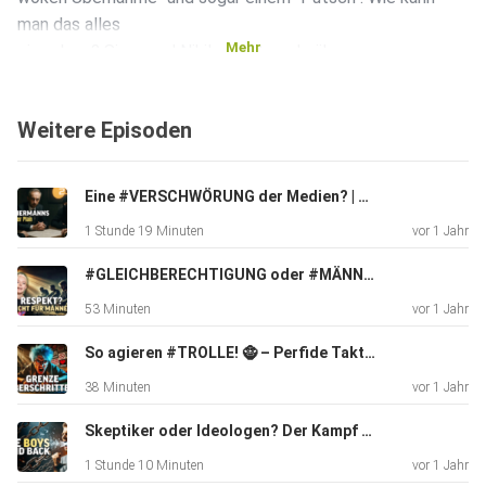
man das alles
Mehr
einordnen? Sinan und Nikil sprechen darüber.
Weitere Episoden
Viel Spaß bei wünschen Dir
Eine #VERSCHWÖRUNG der Medien? | Holger Kreymeier trifft TBOR
Deine Boys of Reason
1 Stunde 19 Minuten
vor 1 Jahr
#GLEICHBERECHTIGUNG oder #MÄNNERHASS? – Jette Nietzard analysiert
53 Minuten
vor 1 Jahr
Hintergrund:
* So hörte Nikil zum Ersten mal von der GWUP (Bernd
So agieren #TROLLE! 🧌 – Perfide Taktiken analysiert
Harders
38 Minuten
vor 1 Jahr
Auftritt bei Frank Elstner zu Nostradamus, 29.09.2001):
https://www.youtube.com/watch?v=b1bAKtupbzQ
Skeptiker oder Ideologen? Der Kampf um kritisches Denken
* Sinans Gespräch mit Nikil über die Critical Studies:
1 Stunde 10 Minuten
vor 1 Jahr
https://www.youtube.com/watch?v=MBJeTIyw_3M