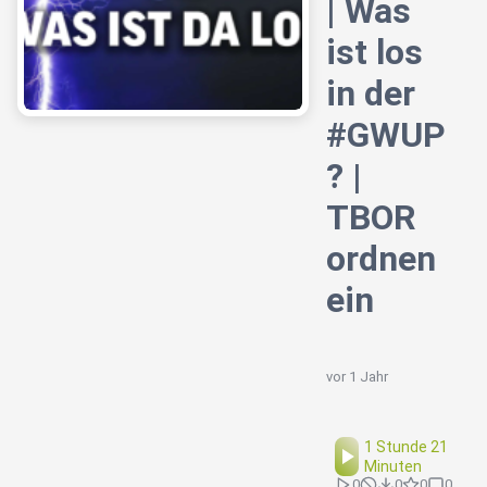
| Was
ist los
in der
#GWUP
? |
TBOR
ordnen
ein
vor 1 Jahr
1 Stunde 21
Minuten
0
0
0
0