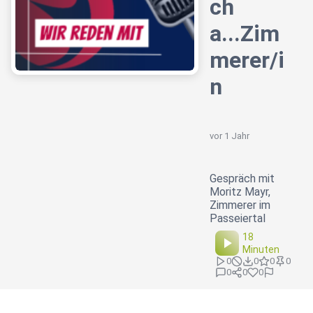
ch
a...Zim
merer/i
n
vor 1 Jahr
Gespräch mit
Moritz Mayr,
Zimmerer im
Passeiertal
18
Minuten
0
0
0
0
0
0
0