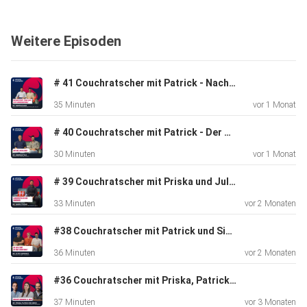
Artigiani E-Mail: junghandwerker@lvh.it oder besuche
unsere
Weitere Episoden
Webseite www.junghandwerker.it
# 41 Couchratscher mit Patrick - Nachhaltigkeit: Trend oder echte Verantwortung?
35 Minuten
vor 1 Monat
# 40 Couchratscher mit Patrick - Der Weg in die Lehre
30 Minuten
vor 1 Monat
# 39 Couchratscher mit Priska und Julia - Wahlen
33 Minuten
vor 2 Monaten
#38 Couchratscher mit Patrick und Simon - Die Gen Z und die neue Arbeitswelt
36 Minuten
vor 2 Monaten
#36 Couchratscher mit Priska, Patrick und Simon - Mission Handwerk is back
37 Minuten
vor 3 Monaten