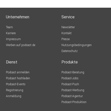
Unternehmen
Service
Team
Newsletter
Karriere
Kontakt
Impressum
Presse
Werben auf podcast.de
Nutzungsbedingungen
Datenschutz
Dienst
Produkte
Podcast anmelden
Podcast-Beratung
Podcast hochladen
Podcast-Jobs
Podcast-Events
Podcast-Push
Registrierung
Podcast-Werbung
Anmeldung
Podcast-Agentur
Podcast-Produktion