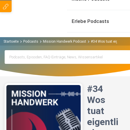
Erlebe Podcasts
Startseite
Podcasts
Mission Handwerk Podcast
#34 Wos tuat eigentlich 
#34
Wos
tuat
eigentli