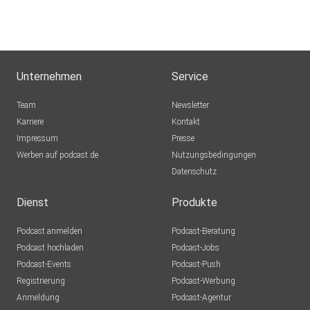
Unternehmen
Service
Team
Newsletter
Karriere
Kontakt
Impressum
Presse
Werben auf podcast.de
Nutzungsbedingungen
Datenschutz
Dienst
Produkte
Podcast anmelden
Podcast-Beratung
Podcast hochladen
Podcast-Jobs
Podcast-Events
Podcast-Push
Registrierung
Podcast-Werbung
Anmeldung
Podcast-Agentur