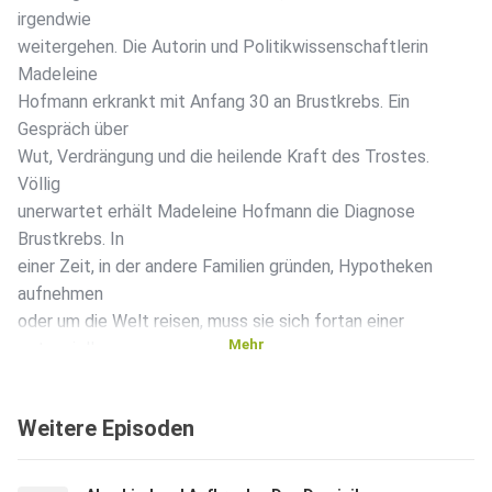
irgendwie
weitergehen. Die Autorin und Politikwissenschaftlerin
Madeleine
Hofmann erkrankt mit Anfang 30 an Brustkrebs. Ein
Gespräch über
Wut, Verdrängung und die heilende Kraft des Trostes.
Völlig
unerwartet erhält Madeleine Hofmann die Diagnose
Brustkrebs. In
einer Zeit, in der andere Familien gründen, Hypotheken
aufnehmen
oder um die Welt reisen, muss sie sich fortan einer
Mehr
potenziell
tödlichen Krankheit stellen. Lange weigert sie sich, ihr
bisheriges
Weitere Episoden
Leben aufzugeben. Doch die Politikwissenschaftlerin und
Autorin
findet in die Akzeptanz, verliert vermeintlich gute