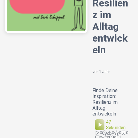
Resilien
z im
Alltag
entwick
eln
vor 1 Jahr
Finde Deine
Inspiration:
Resilienz im
Alltag
entwickeln
47
Sekunden
0
0
0
0
0
0
0