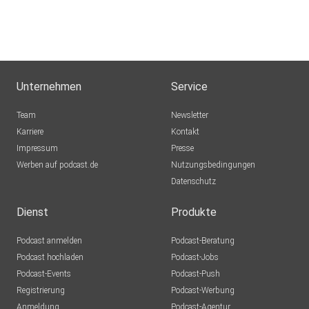
Unternehmen
Service
Team
Newsletter
Karriere
Kontakt
Impressum
Presse
Werben auf podcast.de
Nutzungsbedingungen
Datenschutz
Dienst
Produkte
Podcast anmelden
Podcast-Beratung
Podcast hochladen
Podcast-Jobs
Podcast-Events
Podcast-Push
Registrierung
Podcast-Werbung
Anmeldung
Podcast-Agentur