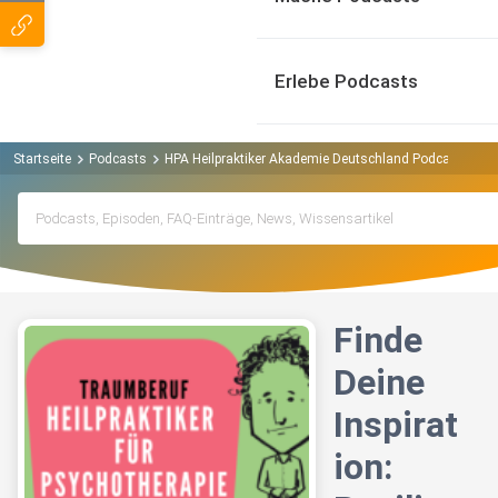
Erlebe Podcasts
Startseite
Podcasts
HPA Heilpraktiker Akademie Deutschland Podcast
Fin
Finde
Deine
Inspirat
ion: