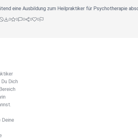
itend eine Ausbildung zum Heilpraktiker für Psychotherapie abs
0
0
0
0
0
ktiker
 Du Dich
Bereich
rin
annst.
e Deine
e