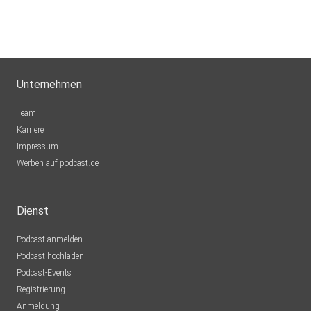
Unternehmen
Team
Karriere
Impressum
Werben auf podcast.de
Dienst
Podcast anmelden
Podcast hochladen
Podcast-Events
Registrierung
Anmeldung