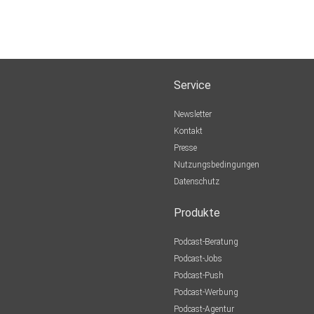
Service
Newsletter
Kontakt
Presse
Nutzungsbedingungen
Datenschutz
Produkte
Podcast-Beratung
Podcast-Jobs
Podcast-Push
Podcast-Werbung
Podcast-Agentur