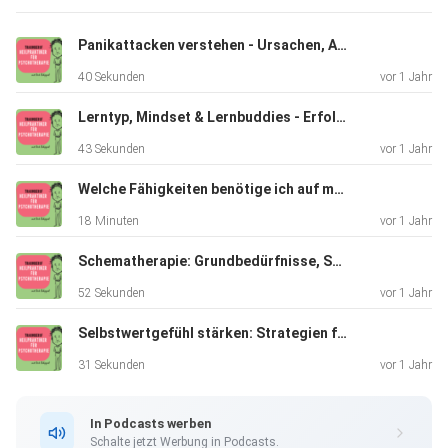
Panikattacken verstehen - Ursachen, Auslöser und individuelle Therapie
40 Sekunden
vor 1 Jahr
Lerntyp, Mindset & Lernbuddies - Erfolgreich lernen
43 Sekunden
vor 1 Jahr
Welche Fähigkeiten benötige ich auf meinem Weg als Heilpraktikerin für Psychotherapie?
18 Minuten
vor 1 Jahr
Schematherapie: Grundbedürfnisse, Schemata & Bewältigungsmodi verstehen
52 Sekunden
vor 1 Jahr
Selbstwertgefühl stärken: Strategien für mehr Freiheit im Leben
31 Sekunden
vor 1 Jahr
In Podcasts werben
Schalte jetzt Werbung in Podcasts.