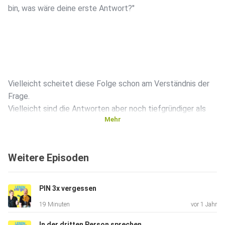
bin, was wäre deine erste Antwort?"
Vielleicht scheitet diese Folge schon am Verständnis der
Frage.
Vielleicht sind die Antworten aber noch tiefgründiger als
Mehr
am
Anfang gedacht. Hör selbst.
Weitere Episoden
PIN 3x vergessen
19 Minuten
vor 1 Jahr
Du hast Anregungen oder vielleicht sogar ein Lob übrig?
Schreib
In der dritten Person sprechen