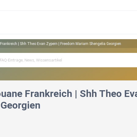
ankreich | Shh Theo Evan Zypern | Freedom Mariam Shengelia Georgien
ane Frankreich | Shh Theo Ev
 Georgien