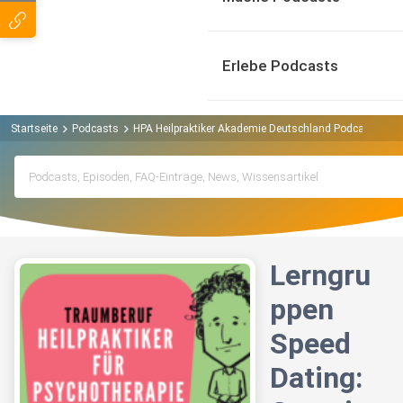
Erlebe Podcasts
Startseite
Podcasts
HPA Heilpraktiker Akademie Deutschland Podcast
Le
Lerngru
ppen
Speed
Dating: