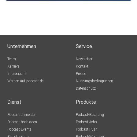
Unternehmen
Service
Team
Newsletter
Karriere
Kontakt
Impressum
Presse
Werben auf podcast.de
Nutzungsbedingungen
Datenschutz
Dienst
Produkte
Podcast anmelden
Podcast-Beratung
Podcast hochladen
Podcast-Jobs
Podcast-Events
Podcast-Push
Registrierung
Podcast-Werbung