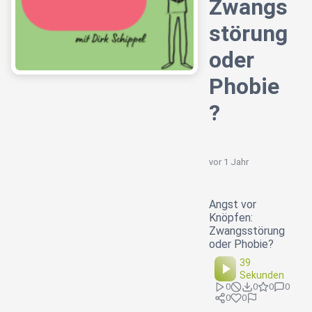
Zwangs
störung
oder
Phobie
?
vor 1 Jahr
Angst vor
Knöpfen:
Zwangsstörung
oder Phobie?
39
Sekunden
0
0
0
0
0
0