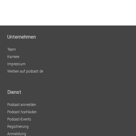
Unternehmen
Team
Karriere
Impressum
Werben auf podcast.de
Dienst
Podcast anmelden
Podcast hochladen
Podcast-Events
Registrierung
Anmeldung