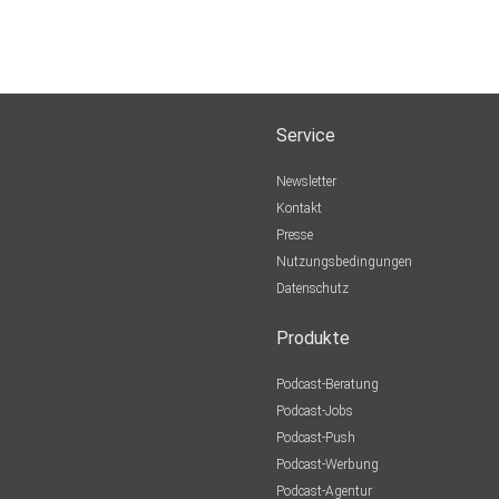
Service
Newsletter
Kontakt
Presse
Nutzungsbedingungen
Datenschutz
Produkte
Podcast-Beratung
Podcast-Jobs
Podcast-Push
Podcast-Werbung
Podcast-Agentur