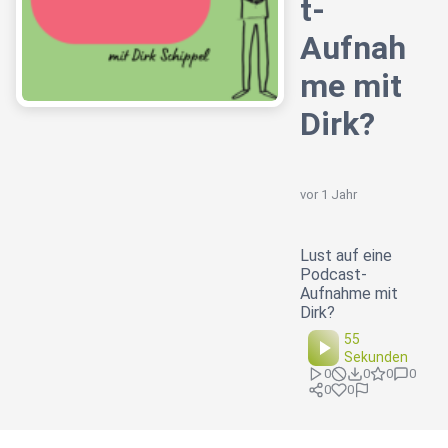
t-
Aufnah
me mit
Dirk?
vor 1 Jahr
Lust auf eine
Podcast-
Aufnahme mit
Dirk?
55
Sekunden
0
0
0
0
0
0