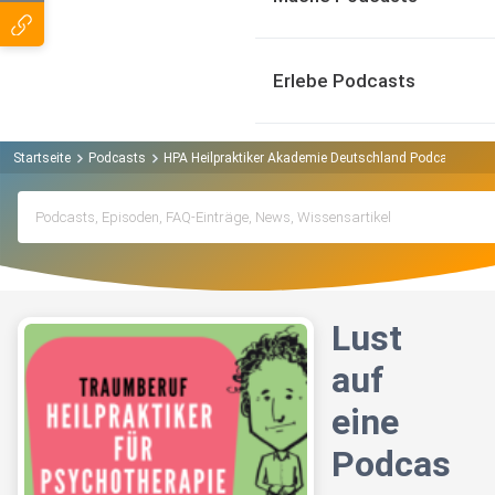
Erlebe Podcasts
Startseite
Podcasts
HPA Heilpraktiker Akademie Deutschland Podcast
Lu
Lust
auf
eine
Podcas