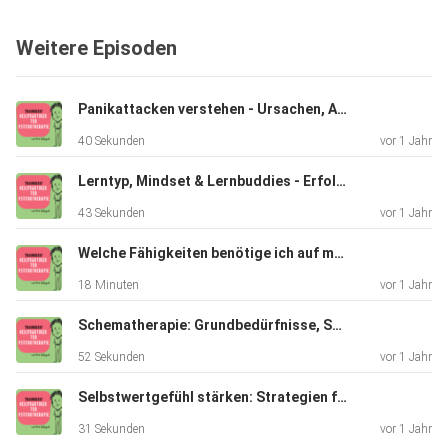
unserem
HPA-Kanal zu sehen
Weitere Episoden
Subscribe to Traumberuf Heilpraktiker für Psychotherapie
on
Panikattacken verstehen - Ursachen, Auslöser und individuelle Therapie
Soundwise
40 Sekunden
vor 1 Jahr
Lerntyp, Mindset & Lernbuddies - Erfolgreich lernen
43 Sekunden
vor 1 Jahr
Welche Fähigkeiten benötige ich auf meinem Weg als Heilpraktikerin für Psychotherapie?
18 Minuten
vor 1 Jahr
Schematherapie: Grundbedürfnisse, Schemata & Bewältigungsmodi verstehen
52 Sekunden
vor 1 Jahr
Selbstwertgefühl stärken: Strategien für mehr Freiheit im Leben
31 Sekunden
vor 1 Jahr