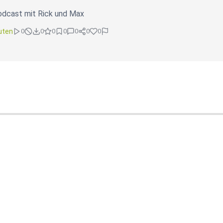
dcast mit Rick und Max
uten
0
0
0
0
0
0
0