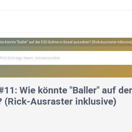
e könnte "Baller" auf der ESC-Bühne in Basel aussehen? (Rick-Ausraster inklusive
#11: Wie könnte "Baller" auf de
 (Rick-Ausraster inklusive)