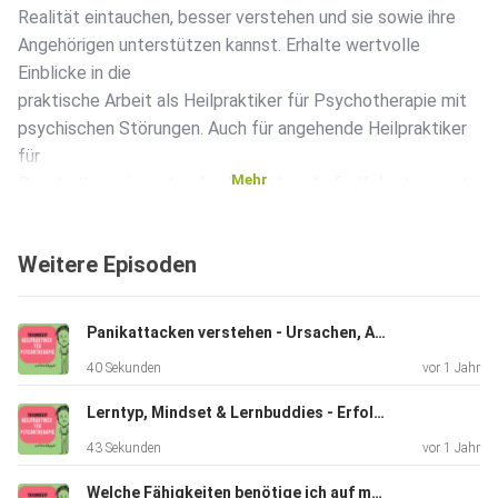
Realität eintauchen, besser verstehen und sie sowie ihre
Angehörigen unterstützen kannst. Erhalte wertvolle
Einblicke in die
praktische Arbeit als Heilpraktiker für Psychotherapie mit
psychischen Störungen. Auch für angehende Heilpraktiker
für
Mehr
Psychotherapie und in der Ausbildung befindliche Lernende
dient
dieser Einblick als Lern-Hilfe. Was Dich im Video erwartet:
Weitere Episoden
01:09 -
02:20: Psychose vs. Neurose: Was bedeutet Psychose im
Vergleich zur
Panikattacken verstehen - Ursachen, Auslöser und individuelle Therapie
Neurose? 06:30 - 09:10: Schizophrenie: Was passiert, wenn
40 Sekunden
vor 1 Jahr
keine
Unterscheidung mehr zwischen Realität und innerer Welt
Lerntyp, Mindset & Lernbuddies - Erfolgreich lernen
möglich ist?
43 Sekunden
vor 1 Jahr
09:19 - 12:37: Symptome: Kennzeichnung einer
schizophrenen Psychose
Welche Fähigkeiten benötige ich auf meinem Weg als Heilpraktikerin für Psychotherapie?