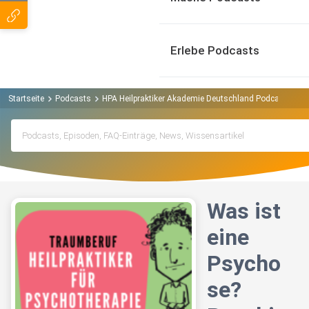
Erlebe Podcasts
Startseite
Podcasts
HPA Heilpraktiker Akademie Deutschland Podcast
Wa
Was ist
eine
Psycho
se?