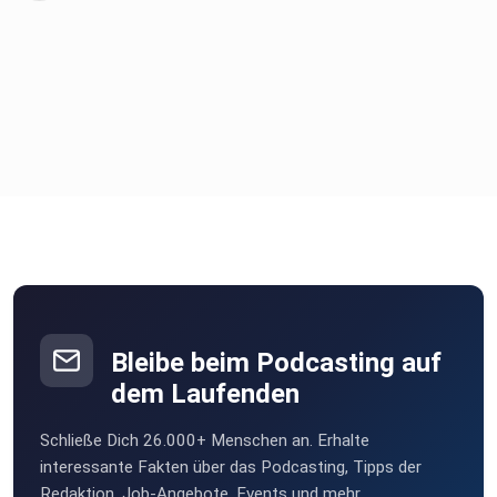
integrative Ausbildung. Die HPA wird von Dirk Schippel
geleitet,
ein langjähriger und erfolgreicher Therapeut, Coach,
Lehrbuchautor
und Trainer. www.heilpraktiker-akademie.de
Subscribe to Traumberuf Heilpraktiker für Psychotherapie
on
Soundwise
Bleibe beim Podcasting auf
dem Laufenden
Schließe Dich 26.000+ Menschen an. Erhalte
interessante Fakten über das Podcasting, Tipps der
Redaktion, Job-Angebote, Events und mehr.