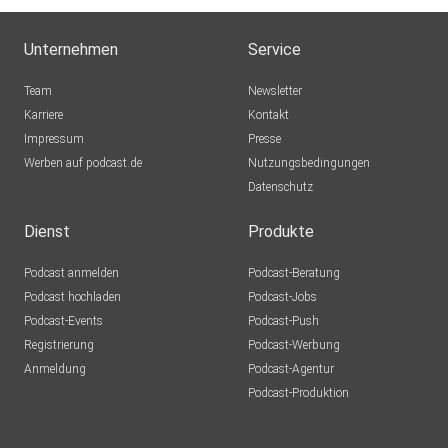
Unternehmen
Service
Team
Newsletter
Karriere
Kontakt
Impressum
Presse
Werben auf podcast.de
Nutzungsbedingungen
Datenschutz
Dienst
Produkte
Podcast anmelden
Podcast-Beratung
Podcast hochladen
Podcast-Jobs
Podcast-Events
Podcast-Push
Registrierung
Podcast-Werbung
Anmeldung
Podcast-Agentur
Podcast-Produktion