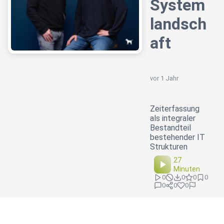
System
landsch
aft
vor 1 Jahr
Zeiterfassung
als integraler
Bestandteil
bestehender IT
Strukturen
27
Minuten
0
0
0
0
0
0
0