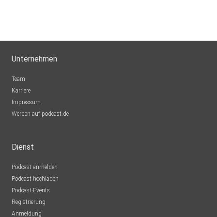
Unternehmen
Team
Karriere
Impressum
Werben auf podcast.de
Dienst
Podcast anmelden
Podcast hochladen
Podcast-Events
Registrierung
Anmeldung