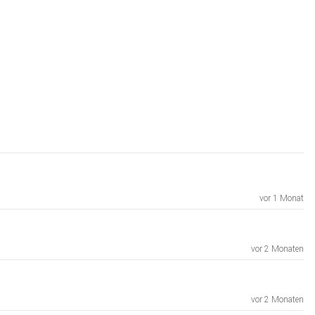
vor 1 Monat
vor 2 Monaten
xOLDpBGCPGGAyQu3tG6R2tdiziQCBoCk74QAvD_BwE
vor 2 Monaten