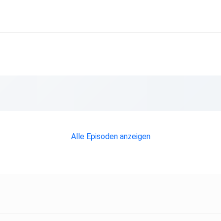
akteur Ruben
e
r deinen
,
ast.
Alle Episoden anzeigen