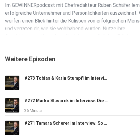
Im GEWINNERpodcast mit Chefredakteur Ruben Schäfer lern
erfolgreiche Unternehmer und Persönlichkeiten auszeichnet. 
werfen einen Blick hinter die Kulissen von erfolgreichen Men
und verraten dir, wie sie wohlhabend wurden. Nutze ihre
Geschichten und Learnings für deinen persönlichen Erfolg.
Weitere Episoden
Interessante Geschichten und Interviews, wöchentlich neu u
inspirierend. Das ist dein GEWINNERpodcast.
#273 Tobias & Karin Stumpfl im Interview: Lektinfrei aus Leidenschaft
Mehr Informationen zum heutigen Gast findest du auf:
#272 Marko Slusarek im Interview: Die Entscheidung online Geld zu verdienen
26 Minuten
https://www.vetter-consulting.de/?gad_source=1&gcl
https://www.youtube.com/@tobias.vetter
#271 Tamara Scherer im Interview: So geht es Therapeuten im Jahr 2026
Besuche für weitere spannende Storys das GEWINNERmagazi
www.gewinnermagazin.de und abonniere diesen Podcast. Bes