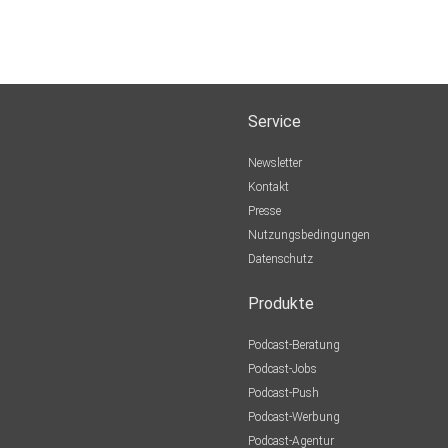
Service
Newsletter
Kontakt
Presse
Nutzungsbedingungen
Datenschutz
Produkte
Podcast-Beratung
Podcast-Jobs
Podcast-Push
Podcast-Werbung
Podcast-Agentur