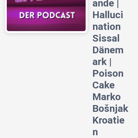
ande |
Halluci
nation
Sissal
Dänem
ark |
Poison
Cake
Marko
Bošnjak
Kroatie
n