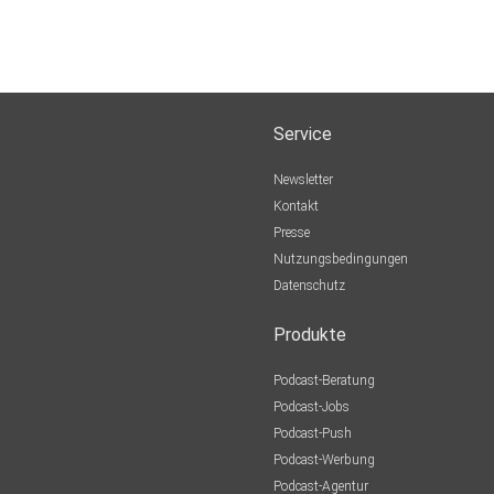
Service
Newsletter
Kontakt
Presse
Nutzungsbedingungen
Datenschutz
Produkte
Podcast-Beratung
Podcast-Jobs
Podcast-Push
Podcast-Werbung
Podcast-Agentur