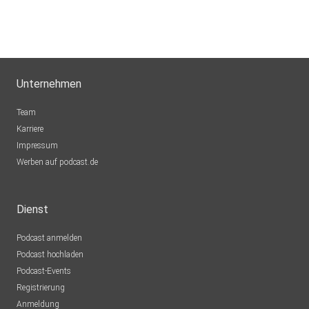
Unternehmen
Team
Karriere
Impressum
Werben auf podcast.de
Dienst
Podcast anmelden
Podcast hochladen
Podcast-Events
Registrierung
Anmeldung