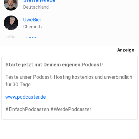
SteffenWrede
Deutschland
UweBier
https://www.podcast.de/podcast/1621710/sharepointpod
Chemnitz
cast-der-modern-workplace-podcast
nb823
Berlin
Anzeige
https://sharepointpodcast.de/
Mussmansehen
Starte jetzt mit Deinem eigenen Podcast!
Berlin
Teste unser Podcast-Hosting kostenlos und unverbindlich
MB2060
für 30 Tage.
Düsseldorf
www.podcaster.de
mediradio
Düsseldorf
#EinfachPodcasten #WerdePodcaster
Marston
Postbauer-Heng
Madimadi