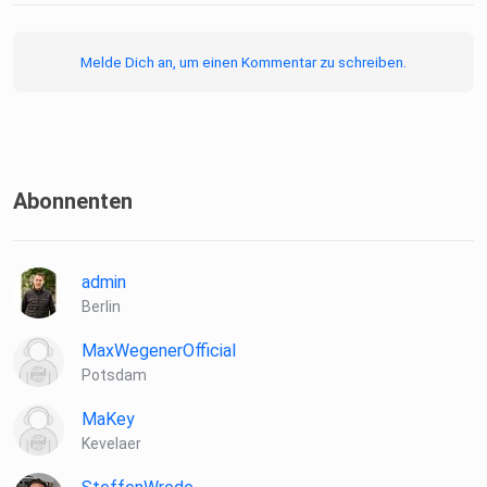
Eine Produktion von Podcast Plattform
Melde Dich an, um einen Kommentar zu schreiben.
Redaktion: Maximilian Hurlebaus & Steffen Wrede
Abonnenten
Kontakt: gezielt@podcaster.email
admin
LinkedIn: https://www.linkedin.com/berlinwithfabio/
Berlin
MaxWegenerOfficial
Gezielt auf allen Plattformen abonnieren:
Potsdam
https://lnkfi.re/gezielt
MaKey
Kevelaer
Gesprächspartner: Michael Greth