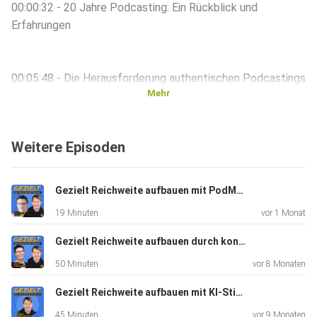
00:00:32 - 20 Jahre Podcasting: Ein Rückblick und
Erfahrungen
00:05:48 - Die Herausforderung authentischen Podcastings
Mehr
00:15:00 - Der Einfluss von Technik auf den Podcast-Alltag
Weitere Episoden
00:20:15 - Podcasts auf Events: Wie man die Atmosphäre
Gezielt Reichweite aufbauen mit PodMon: Insights und Herausforderungen der Podcast-Messung - Ein Gespräch mit Michael Mörs #18
einfängt
19 Minuten
vor 1 Monat
Gezielt Reichweite aufbauen durch konventionelle Konzepte - Ein Gespräch mit Brigitte Hagedorn #17
00:30:22 - Die Entscheidung, Podcasts nicht mehr zu
50 Minuten
vor 8 Monaten
schneiden
Gezielt Reichweite aufbauen mit KI-Stimmen: Wie echte Sprecher und KI-Klone gemeinsam zu Hybrid Voices werden - Mit Markus Löhr und Trevor Hurst #16
45 Minuten
vor 9 Monaten