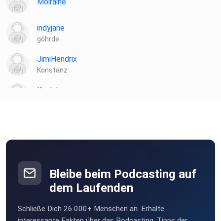
Moiraine
indyjane
göhrde
JimiHendrix
Konstanz
Kindoki
Berlin
ebber
Freiburg
Bleibe beim Podcasting auf
dem Laufenden
Schließe Dich 26.000+ Menschen an. Erhalte
interessante Fakten über das Podcasting, Tipps der