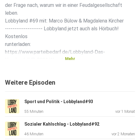
der Frage nach, warum wir in einer Feudalgesellschaft
leben.
Lobbyland #69 mit: Marco Bülow & Magdalena Kircher
-------------------- Lobbyland jetzt auch als Hörbuch!
Kostenlos
runterladen:
https://www.parteibedarf.de/Lobbyland-Das-
Mehr
Hoerbuch/HB-0001 Was du
machen könntest, um uns zu unterstützen: Diese Folge
bewerben und
Weitere Episoden
auf den Plattformen bewerten (z.B. 5 Sterne bei Apple
Podcasts).
Damit erhöht sich die Reichweite und wir können mehr
Sport und Politik - Lobbyland#93
Menschen
55 Minuten
vor 1 Monat
erreichen. -------------------- Lobbyland - Demokratie statt
Ausverkauf! Initiative. Buch. Podcast. Lobbyland - Der
Sozialer Kahlschlag - Lobbyland#92
Podcast.
46 Minuten
vor 2 Monaten
Alle 14 Tage mittwochs eine neue Folge! Vernetzt euch