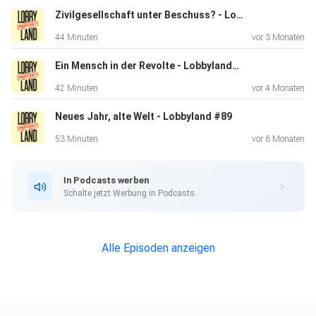
jetzt!
Zivilgesellschaft unter Beschuss? - Lobbyland#91
Lobbyland: https://lobbyland.de
44 Minuten
vor 3 Monaten
https://twitter.com/lobbylandDE
https://www.instagram.com/lobbyland_de
Ein Mensch in der Revolte - Lobbyland#90
https://facebook.com/marco.buelow Unser Podcast-
42 Minuten
vor 4 Monaten
Team: Marco -
Neues Jahr, alte Welt - Lobbyland #89
Host https://twitter.com/marcobuelow
https://www.instagram.com/marcobuelow
53 Minuten
vor 6 Monaten
https://facebook.com/marco.buelow
In Podcasts werben
Schalte jetzt Werbung in Podcasts.
Alle Episoden anzeigen