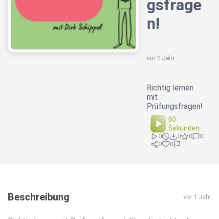
gsfrage
n!
vor 1 Jahr
Richtig lernen
mit
Prüfungsfragen!
60
Sekunden
0
0
0
0
0
0
Beschreibung
vor 1 Jahr