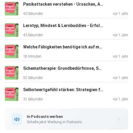
Panikattacken verstehen - Ursachen, Auslöser und individuelle Therapie
40 Sekunden
vor 1 Jahr
Lerntyp, Mindset & Lernbuddies - Erfolgreich lernen
43 Sekunden
vor 1 Jahr
Welche Fähigkeiten benötige ich auf meinem Weg als Heilpraktikerin für Psychotherapie?
18 Minuten
vor 1 Jahr
Schematherapie: Grundbedürfnisse, Schemata & Bewältigungsmodi verstehen
52 Sekunden
vor 1 Jahr
Selbstwertgefühl stärken: Strategien für mehr Freiheit im Leben
31 Sekunden
vor 1 Jahr
In Podcasts werben
Schalte jetzt Werbung in Podcasts.