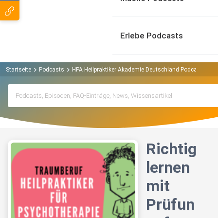
Erlebe Podcasts
Startseite
Podcasts
HPA Heilpraktiker Akademie Deutschland Podcast
Ri
Richtig
lernen
mit
Prüfun