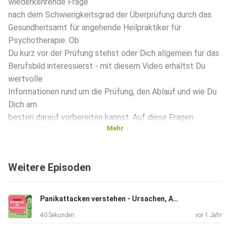
wiederkehrende Frage
nach dem Schwierigkeitsgrad der Überprüfung durch das
Gesundheitsamt für angehende Heilpraktiker für
Psychotherapie. Ob
Du kurz vor der Prüfung stehst oder Dich allgemein für das
Berufsbild interessierst - mit diesem Video erhältst Du
wertvolle
Informationen rund um die Prüfung, den Ablauf und wie Du
Dich am
besten darauf vorbereiten kannst. Auf diese Fragen
Mehr
erhältst Du im
Video Antworten: 01:13 - 03:13 Wie läuft die Prüfung beim
Gesundheitsamt ab? 03:39 - 05:50 Wie kann man trotz
Weitere Episoden
Prüfungsangst ?
06:38 - 10:50 Kann man die Prüfung vor dem
Gesundheitsamt bestehen,
Panikattacken verstehen - Ursachen, Auslöser und individuelle Therapie
wenn man lange aus dem Lernen raus ist? 12:15 - 13:10
40 Sekunden
vor 1 Jahr
Wann ist eine