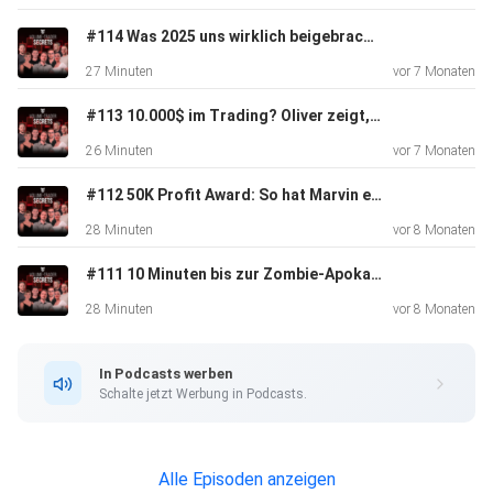
#114 Was 2025 uns wirklich beigebracht hat – und wie du 2026 sauber neu startest
27 Minuten
vor 7 Monaten
#113 10.000$ im Trading? Oliver zeigt, wie’s geht!
26 Minuten
vor 7 Monaten
#112 50K Profit Award: So hat Marvin es geschafft
28 Minuten
vor 8 Monaten
#111 10 Minuten bis zur Zombie-Apokalypse – Was tun?
28 Minuten
vor 8 Monaten
In Podcasts werben
Schalte jetzt Werbung in Podcasts.
Alle Episoden anzeigen