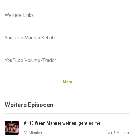
Weitere Links:
⁠⁠YouTube Marcus Schulz⁠⁠
⁠⁠YouTube Volume-Trader⁠⁠
Mehr
⁠⁠Instagram⁠⁠
Weitere Episoden
⁠⁠Website
#115 Wenn Männer weinen, geht es meist um Technik! (+Special Gast)
31 Minuten
vor 5 Monaten