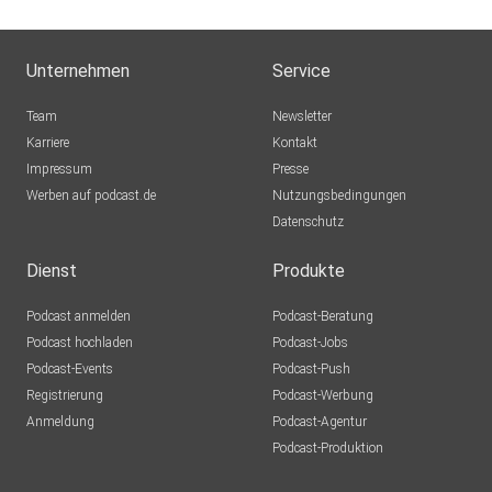
Unternehmen
Service
Team
Newsletter
Karriere
Kontakt
Impressum
Presse
Werben auf podcast.de
Nutzungsbedingungen
Datenschutz
Dienst
Produkte
Podcast anmelden
Podcast-Beratung
Podcast hochladen
Podcast-Jobs
Podcast-Events
Podcast-Push
Registrierung
Podcast-Werbung
Anmeldung
Podcast-Agentur
Podcast-Produktion