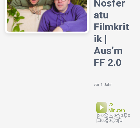
Nosfer
atu
Filmkrit
ik |
Aus’m
FF 2.0
vor 1 Jahr
23
Minuten
0
0
0
0
0
0
0