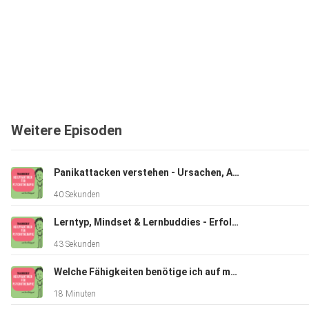
Weitere Episoden
Panikattacken verstehen - Ursachen, Auslöser und individuelle Therapie
40 Sekunden
Lerntyp, Mindset & Lernbuddies - Erfolgreich lernen
43 Sekunden
Welche Fähigkeiten benötige ich auf meinem Weg als Heilpraktikerin für Psychotherapie?
18 Minuten