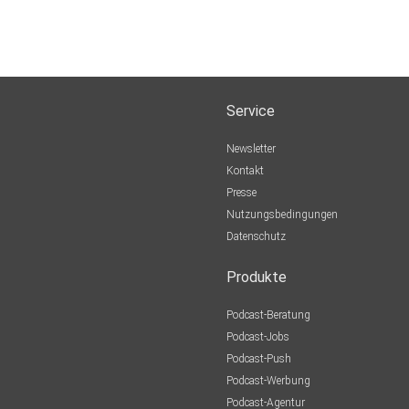
Service
Newsletter
Kontakt
Presse
Nutzungsbedingungen
Datenschutz
Produkte
Podcast-Beratung
Podcast-Jobs
Podcast-Push
Podcast-Werbung
Podcast-Agentur