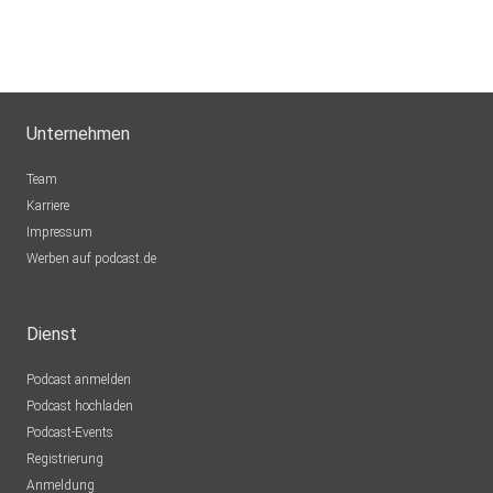
Unternehmen
Team
Karriere
Impressum
Werben auf podcast.de
Dienst
Podcast anmelden
Podcast hochladen
Podcast-Events
Registrierung
Anmeldung