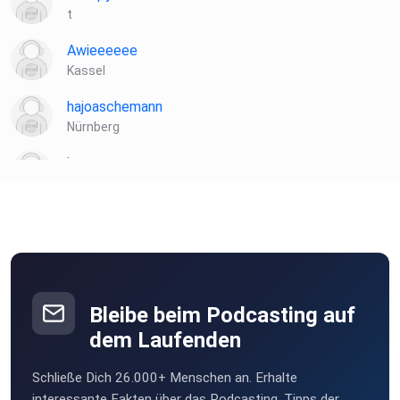
t
Awieeeeee
Kassel
hajoaschemann
Nürnberg
jgurr
Hamburg
Bleibe beim Podcasting auf
dem Laufenden
Schließe Dich 26.000+ Menschen an. Erhalte
interessante Fakten über das Podcasting, Tipps der