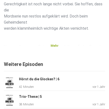
Gerechtigkeit ist noch lange nicht vorbei. Sie hoffen, dass
die
Mordserie nun restlos aufgeklärt wird. Doch beim
Geheimdienst
werden klammheimlich wichtige Akten vernichtet.
Mehr
Unsere allgemeinen Datenschutzrichtlinien finden Sie unter
https://art19.com/privacy. Die Datenschutzrichtlinien für
Kalifornien sind unter
Weitere Episoden
https://art19.com/privacy#do-not-sell-my-info abrufbar.
Hörst du die Glocken? | 6
42 Minuten
vor 1 Jahr
Trio-These | 5
38 Minuten
vor 1 Jahr