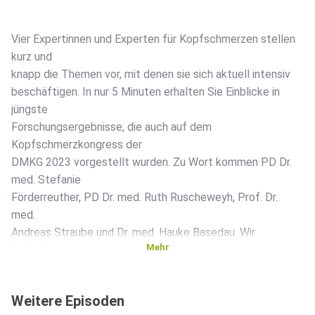
Vier Expertinnen und Experten für Kopfschmerzen stellen
kurz und
knapp die Themen vor, mit denen sie sich aktuell intensiv
beschäftigen. In nur 5 Minuten erhalten Sie Einblicke in
jüngste
Forschungsergebnisse, die auch auf dem
Kopfschmerzkongress der
DMKG 2023 vorgestellt wurden. Zu Wort kommen PD Dr.
med. Stefanie
Förderreuther, PD Dr. med. Ruth Ruscheweyh, Prof. Dr.
med.
Andreas Straube und Dr. med. Hauke Basedau. Wir
Mehr
bedanken uns
herzlich bei Abbvie, Teva und Novartis, die das Projekt
möglich
Weitere Episoden
machen! Verpassen Sie nicht unsere nächsten Episoden