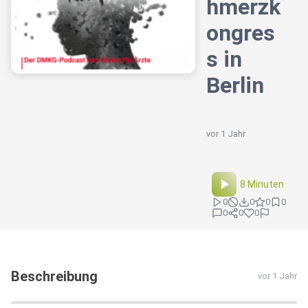
hmerzk
ongres
s in
Berlin
vor 1 Jahr
8 Minuten
0
0
0
0
0
0
0
Beschreibung
vor 1 Jahr