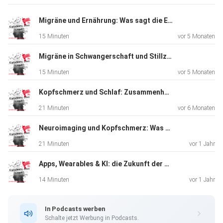
und bleiben
Sie informiert. LinkedIn:
Migräne und Ernährung: Was sagt die Evidenz?
https://www.linkedin.com/company/dmkg
15 Minuten
vor 5 Monaten
Facebook: https://www.facebook.com/DMKGeV/
Newsletter:
Migräne in Schwangerschaft und Stillzeit: Sicher behandeln in sensiblen Phasen
https://www.attacke-kopfschmerzen.de/
15 Minuten
vor 5 Monaten
Kopfschmerz und Schlaf: Zusammenhänge, Therapieansätze und Besonderheiten im Kindesalter
21 Minuten
vor 6 Monaten
Neuroimaging und Kopfschmerz: Was verraten uns moderne Bildgebungsverfahren?
21 Minuten
vor 1 Jahr
Apps, Wearables & KI: die Zukunft der Kopfschmerztherapie
14 Minuten
vor 1 Jahr
In Podcasts werben
Schalte jetzt Werbung in Podcasts.