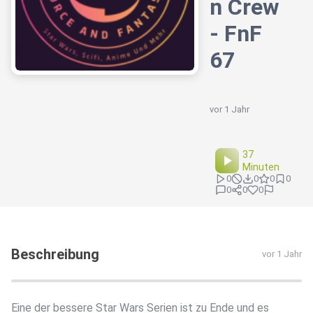
n Crew
- FnF
67
vor 1 Jahr
37
Minuten
0
0
0
0
0
0
0
Beschreibung
vor 1 Jahr
Eine der bessere Star Wars Serien ist zu Ende und es