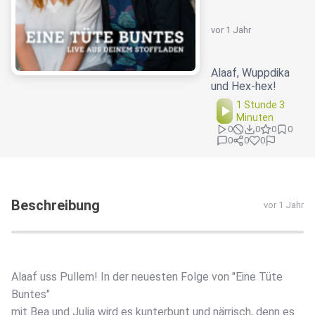
vor 1 Jahr
Alaaf, Wuppdika
und Hex-hex!
1 Stunde 3
Minuten
0
0
0
0
0
0
0
Beschreibung
vor 1 Jahr
Alaaf uss Pullem! In der neuesten Folge von "Eine Tüte
Buntes"
mit Bea und Julia wird es kunterbunt und närrisch, denn es