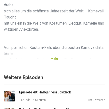
dreht
sich alles um die schönste Jahreszeit der Welt – Karneval!
Taucht
mit uns ein in die Welt von Kostümen, Liedgut, Kamelle und
witzigen Anekdoten.
Von peinlichen Kostüm-Fails über die besten Karnevalshits
bis hin
Mehr
zu den kuriosesten Erlebnissen am Straßenrand – diese
Folge ist
ein Muss für alle Jecken und Karnevalsmuffel.
Weitere Episoden
Und natürlich ist auch das bunte Glücksrad wieder am
Start!
Episode 49: Halbjahresrückblick
Welche Überraschungsthemen drehen wir diesmal auf? Eins
1 Stunde 15 Minuten
vor 2 Wochen
ist
sicher: Es wird fröhlich, chaotisch und garantiert bunt.