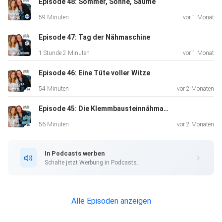
Episode 48: Sommer, Sonne, Säume
Reinhören lohnt sich – wir wünschen euch eine närrische
59 Minuten
vor 1 Monat
Zeit und
jede Menge Spaß! Dreimol Tüte Buntes Alaaf!
Episode 47: Tag der Nähmaschine
1 Stunde 2 Minuten
vor 1 Monat
Episode 46: Eine Tüte voller Witze
54 Minuten
vor 2 Monaten
Episode 45: Die Klemmbausteinnähmaschine
56 Minuten
vor 2 Monaten
In Podcasts werben
Schalte jetzt Werbung in Podcasts.
Alle Episoden anzeigen