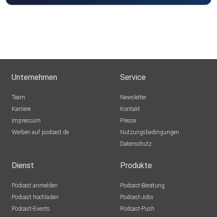
Unternehmen
Service
Team
Newsletter
Karriere
Kontakt
Impressum
Presse
Werben auf podcast.de
Nutzungsbedingungen
Datenschutz
Dienst
Produkte
Podcast anmelden
Podcast-Beratung
Podcast hochladen
Podcast-Jobs
Podcast-Events
Podcast-Push