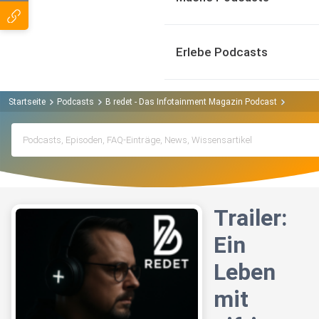
Erlebe Podcasts
Startseite
Podcasts
B redet - Das Infotainment Magazin Podcast
Trailer
Trailer:
Ein
Leben
mit