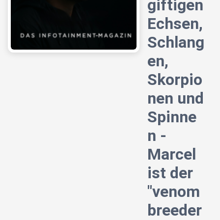
giftigen
Echsen,
Schlang
en,
Skorpio
nen und
Spinne
n -
Marcel
ist der
"venom
breeder